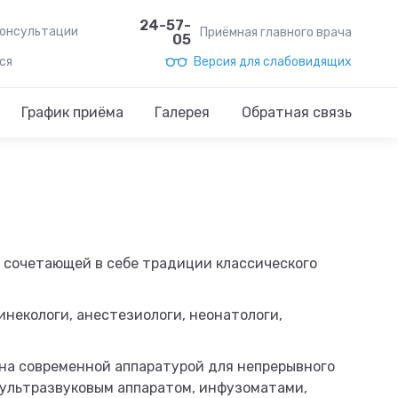
24-57-
консультации
Приёмная главного врача
05
ся
Версия для слабовидящих
График приёма
Галерея
Обратная связь
 сочетающей в себе традиции классического
некологи, анестезиологи, неонатологи,
на современной аппаратурой для непрерывного
 ультразвуковым аппаратом, инфузоматами,