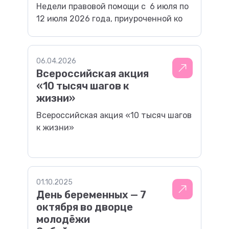
Недели правовой помощи с 6 июля по
12 июля 2026 года, приуроченной ко
дню памяти святых Петра и Февронии
Муромских (День любви, семьи и
верности), в ГУЗ «Городской
06.04.2026
родильный дом» (ул. Шилова, 47)
Всероссийская акция
пройдёт День открытых дверей для
«10 тысяч шагов к
консультирования родителей,
жизни»
законных представителей и
Всероссийская акция «10 тысяч шагов
несовершеннолетних по правовым
к жизни»
вопросам защиты интересов семьи
(защита […]
01.10.2025
День беременных — 7
октября во дворце
молодёжи